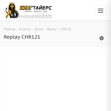
Главная
-
Каталог
-
Диски
-
Replay
-
CHR121
Replay CHR121