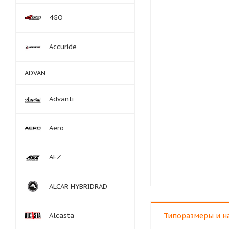
4GO
Accuride
ADVAN
Advanti
Aero
AEZ
ALCAR HYBRIDRAD
Alcasta
Типоразмеры и н