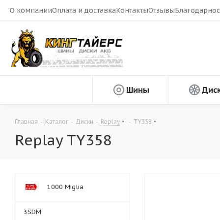
О компании
Оплата и доставка
Контакты
Отзывы
Благодарнос
Шины
Дис
Главная
-
Каталог
-
Диски
-
Replay
-
TY358
Replay TY358
1000 Miglia
3SDM