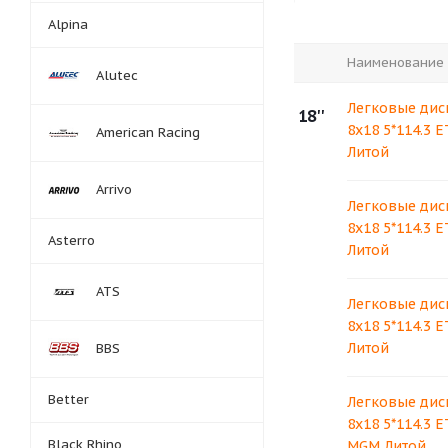
Alpina
Наименование
Alutec
Легковые дис
18''
8x18 5*114.3 
American Racing
Литой
Arrivo
Легковые дис
8x18 5*114.3 
Asterro
Литой
ATS
Легковые дис
8x18 5*114.3 
Литой
BBS
Better
Легковые дис
8x18 5*114.3 E
Black Rhino
MGM Литой