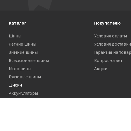
Каталог
Покупателю
Шины
Условия оплаты
Летние шины
Условия доставки
Зимние шины
Гарантия на това
Всесезонные шины
Вопрос-ответ
Мотошины
Акции
Грузовые шины
Диски
Аккумуляторы
2026 © Шинный Центр "Кинг Тайерс"
Версия для печа