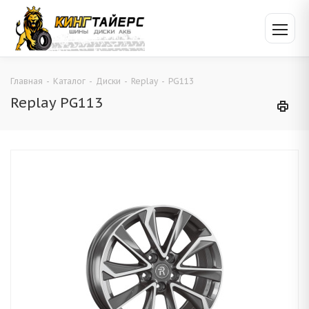
Главная
-
Каталог
-
Диски
-
Replay
-
PG113
Replay PG113