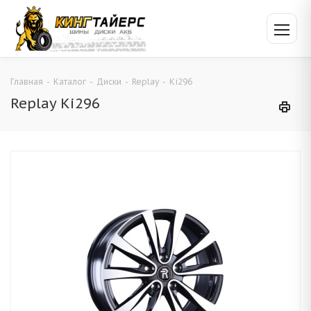
Главная
-
Каталог
-
Диски
-
Replay
-
Ki296
Replay Ki296