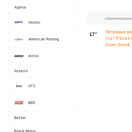
Alpina
Наименовани
Alutec
Легковые ди
17''
7x17 5*114.3
American Racing
Silver Литой
Arrivo
Asterro
ATS
BBS
Better
Black Rhino