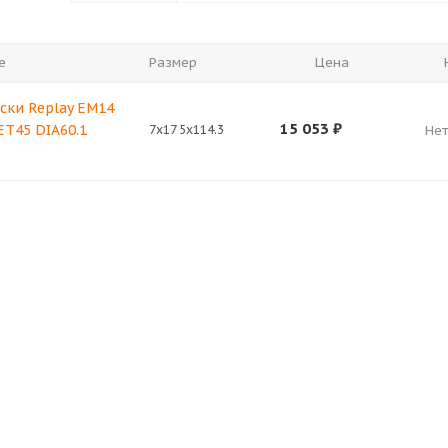
е
Размер
Цена
ски Replay EM14
15 053
₽
 ET45 DIA60.1
7x17 5x114.3
Нет