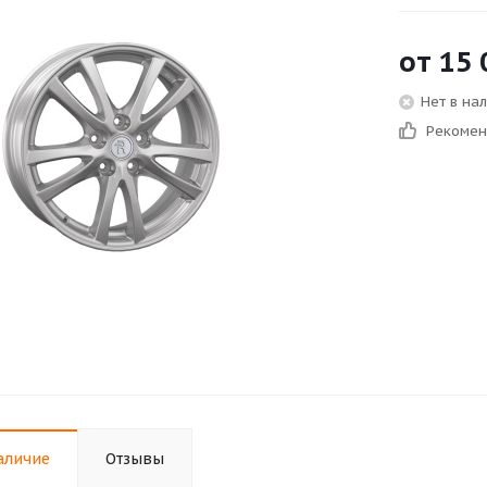
от
15 
Нет в на
Рекоме
аличие
Отзывы