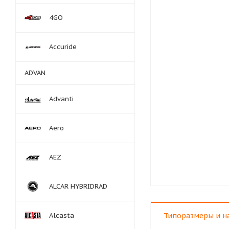
4GO
Accuride
ADVAN
Advanti
Aero
AEZ
ALCAR HYBRIDRAD
Alcasta
Типоразмеры и н