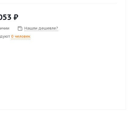
053
₽
личии
Нашли дешевле?
ндуют
0 человек