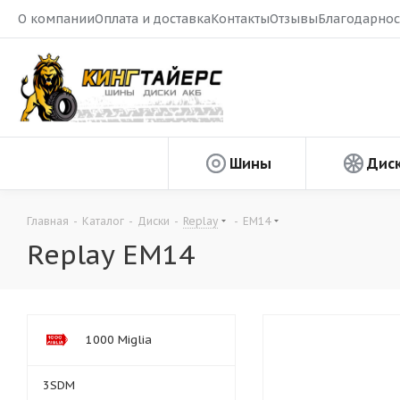
О компании
Оплата и доставка
Контакты
Отзывы
Благодарнос
Шины
Дис
Главная
-
Каталог
-
Диски
-
Replay
-
EM14
Replay EM14
1000 Miglia
3SDM