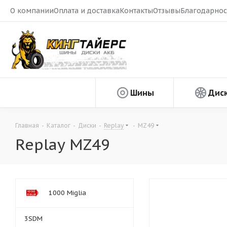
О компании
Оплата и доставка
Контакты
Отзывы
Благодарнос
Шины
Дис
Главная
-
Каталог
-
Диски
-
Replay
-
MZ49
Replay MZ49
1000 Miglia
3SDM