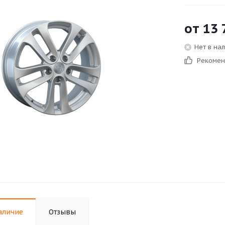
от
13 
Нет в на
Рекоме
аличие
Отзывы