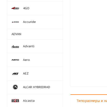
4GO
Accuride
ADVAN
Advanti
Aero
AEZ
ALCAR HYBRIDRAD
Alcasta
Типоразмеры и н