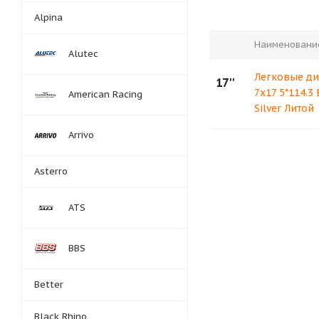
Alpina
Наименовани
Alutec
Легковые ди
17''
7x17 5*114.3
American Racing
Silver Литой
Arrivo
Asterro
ATS
BBS
Better
Black Rhino