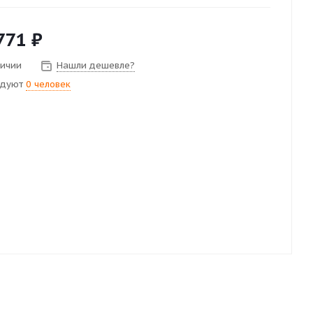
771
₽
личии
Нашли дешевле?
ндуют
0 человек