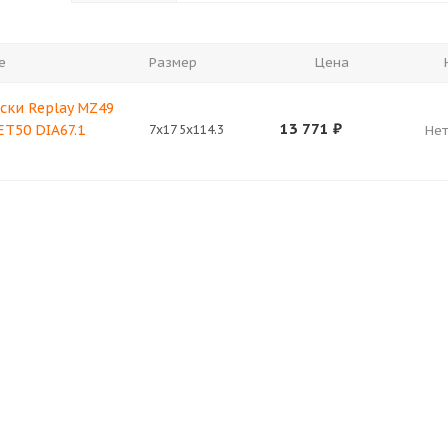
е
Размер
Цена
ски Replay MZ49
13 771
₽
 ET50 DIA67.1
7x17 5x114.3
Нет