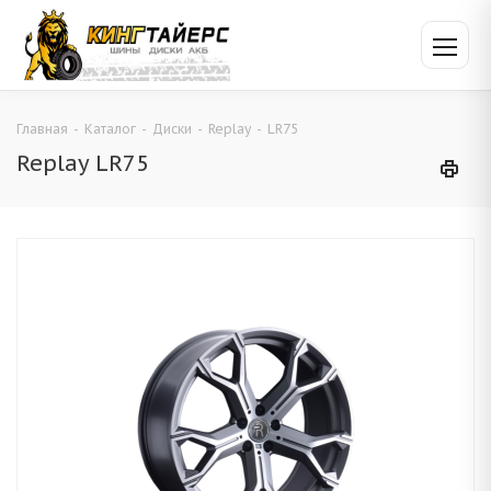
Главная
-
Каталог
-
Диски
-
Replay
-
LR75
Replay LR75