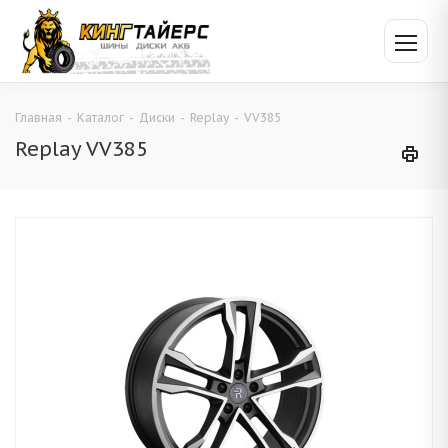
Главная
-
Каталог
-
Диски
-
Replay
-
VV385
Replay VV385