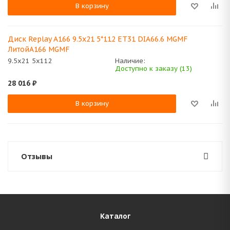
В корзину
Диск Replay A166 9.5x21 5*112 ET31 DIA66.6 MGMF
ЛитойA166 MGMF
9.5x21 5x112
Наличие:
Доступно к заказу (13)
28 016
₽
В корзину
Отзывы
Каталог