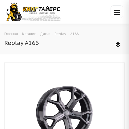
Главная
-
Каталог
-
Диски
-
Replay
-
A166
Replay A166