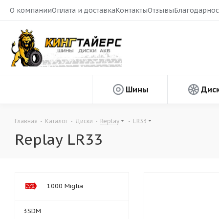
О компании
Оплата и доставка
Контакты
Отзывы
Благодарнос
Шины
Дис
Главная
-
Каталог
-
Диски
-
Replay
-
LR33
Replay LR33
1000 Miglia
3SDM