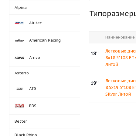
Alpina
Типоразмер
Alutec
Наименование
American Racing
Легковые диск
18''
Arrivo
8x18 5*108 ET4
Литой
Asterro
Легковые диск
19''
8.5x19 5*108 E
ATS
Silver Литой
BBS
Better
Black Rhino