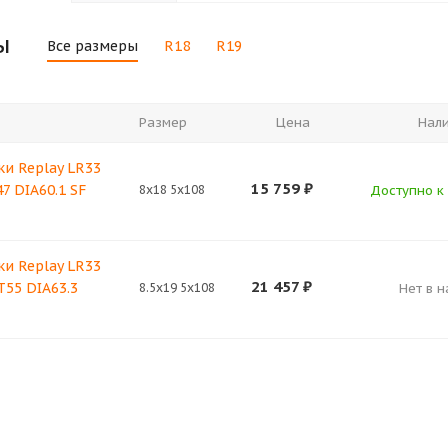
ы
Все размеры
R18
R19
Размер
Цена
Нал
и Replay LR33
15 759
₽
7 DIA60.1 SF
8x18 5x108
Доступно к 
и Replay LR33
21 457
₽
T55 DIA63.3
8.5x19 5x108
Нет в 