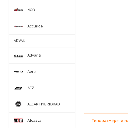
4GO
Accuride
ADVAN
Advanti
Aero
AEZ
ALCAR HYBRIDRAD
Alcasta
Типоразмеры и н