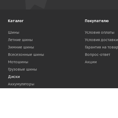
Каталог
Покупателю
Шины
Условия оплаты
Летние шины
Условия доставки
Зимние шины
Гарантия на това
Всесезонные шины
Вопрос-ответ
Мотошины
Акции
Грузовые шины
Диски
Аккумуляторы
2026 © Шинный Центр "Кинг Тайерс"
Версия для печа