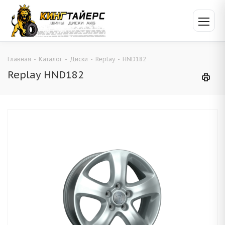
Главная
-
Каталог
-
Диски
-
Replay
-
HND182
Replay HND182