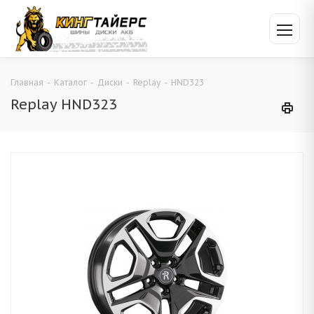
Главная
-
Каталог
-
Диски
-
Replay
-
HND323
Replay HND323