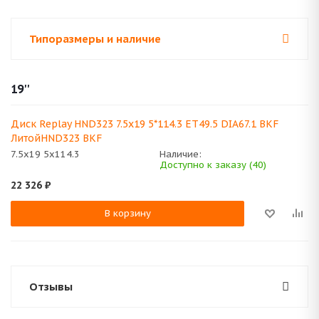
Типоразмеры и наличие
19''
Диск Replay HND323 7.5x19 5*114.3 ET49.5 DIA67.1 BKF
ЛитойHND323 BKF
7.5x19 5x114.3
Наличие:
Доступно к заказу (40)
22 326
₽
В корзину
Отзывы