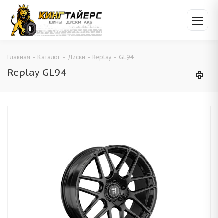
Главная
-
Каталог
-
Диски
-
Replay
-
GL94
Replay GL94