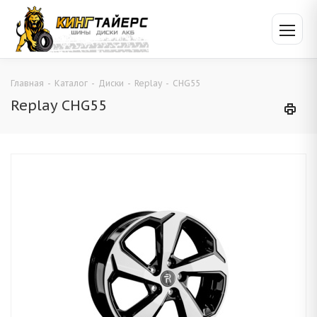
Главная
-
Каталог
-
Диски
-
Replay
-
CHG55
Replay CHG55