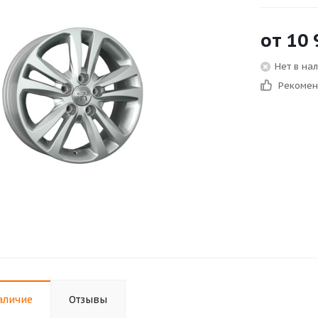
от
10 
Нет в на
Рекоме
аличие
Отзывы