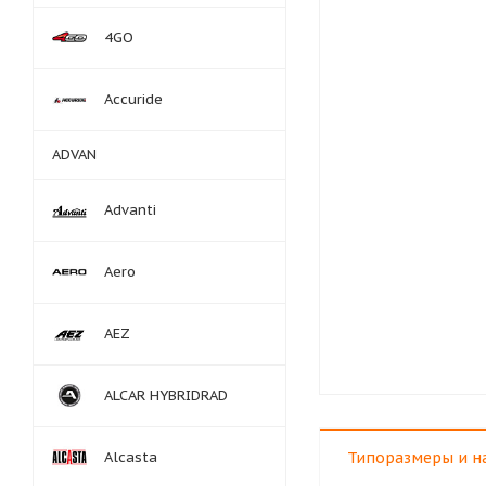
4GO
Accuride
ADVAN
Advanti
Aero
AEZ
ALCAR HYBRIDRAD
Alcasta
Типоразмеры и н