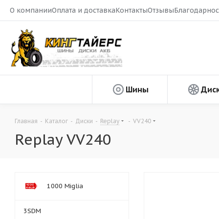
О компании
Оплата и доставка
Контакты
Отзывы
Благодарнос
Шины
Дис
Главная
-
Каталог
-
Диски
-
Replay
-
VV240
Replay VV240
1000 Miglia
3SDM