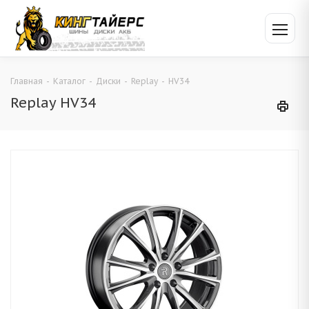
Главная
-
Каталог
-
Диски
-
Replay
-
HV34
Replay HV34