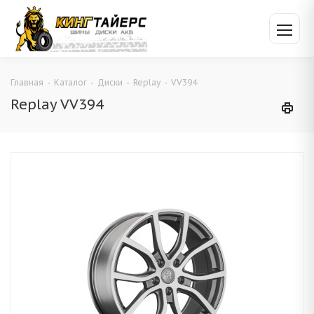
Главная
-
Каталог
-
Диски
-
Replay
-
VV394
Replay VV394