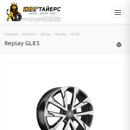
Главная
-
Каталог
-
Диски
-
Replay
-
GL83
Replay GL83