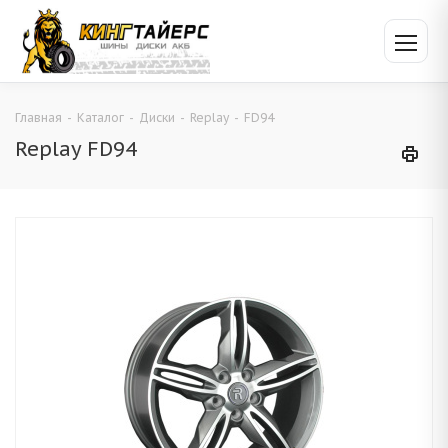
Главная
-
Каталог
-
Диски
-
Replay
-
FD94
Replay FD94