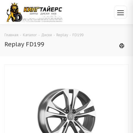
Главная
-
Каталог
-
Диски
-
Replay
-
FD199
Replay FD199